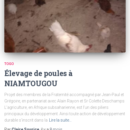
TOGO
Élevage de poules à
NIAMTOUGOU
Projet des membres de la Fraternité accompagné par Jean-Paul et
Grégoire, en partenariat avec Alain Rayon et Sr Colette Deschamps
L’agriculture, en Afrique subsaharienne, est l’un des piliers
principaux du développement. Ainsi toute action de développement
durable s’inscrit dans la
Lire la suite…
Par
Claire Sourice
, il y a
8 mois