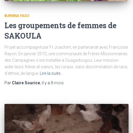
BURKINA FASO
Les groupements de femmes de
SAKOULA
Projet accompagné par Fr Joachim, en partenariat avec Françoise
Rayon. En janvier 2010, une communauté de Frères Missionnaires
des Campagnes s’est installée à Ouagadougou. Leur mission :
aider leurs frères et sœurs, les ruraux, sans discrimination de race,
d’ethnie, de langue
Lire la suite…
Par
Claire Sourice
, il y a
8 mois