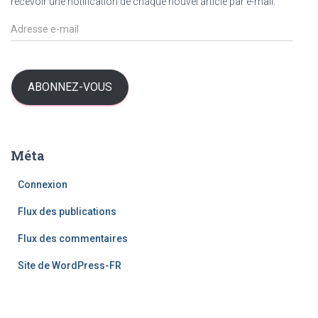
recevoir une notification de chaque nouvel article par e-mail.
A
d
r
e
s
ABONNEZ-VOUS
s
e
e
-
Méta
m
a
Connexion
i
l
Flux des publications
Flux des commentaires
Site de WordPress-FR