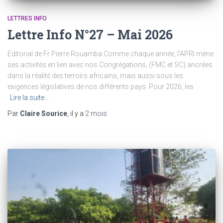
LETTRES INFO
Lettre Info N°27 – Mai 2026
Editorial de Fr Pierre Rouamba Comme chaque année, l’APRI mène
ses activités en lien avec nos Congrégations, (FMC et SC) ancrées
dans la réalité des terroirs africains, mais aussi sous les
exigences législatives de nos différents pays. Pour 2026, les
Lire la suite…
Par
Claire Sourice
, il y a
2 mois