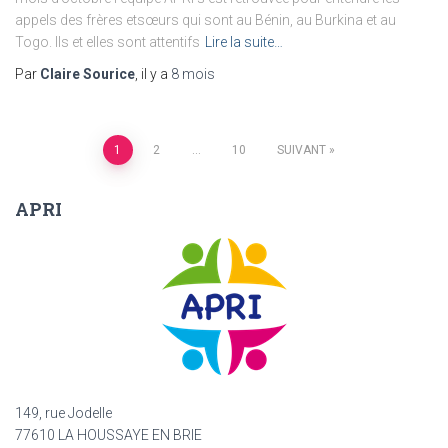
appels des frères etsœurs qui sont au Bénin, au Burkina et au
Togo. Ils et elles sont attentifs
Lire la suite…
Par
Claire Sourice
, il y a
8 mois
Navigation
1
2
…
10
SUIVANT
des
APRI
articles
149, rue Jodelle
77610 LA HOUSSAYE EN BRIE