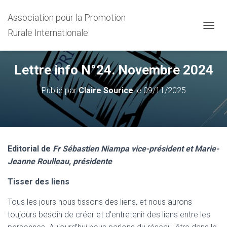
Association pour la Promotion
Rurale Internationale
D
É
P
L
Lettre info N°24. Novembre 2024
I
E
Publié par
Claire Sourice
le
09/11/2025
R
L
A
N
A
V
Editorial de
Fr Sébastien Niampa vice-président et Marie-
I
G
Jeanne Roulleau, présidente
A
T
Tisser des liens
I
O
Tous les jours nous tissons des liens, et nous aurons
N
toujours besoin de créer et d’entretenir des liens entre les