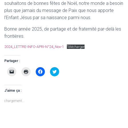
souhaitons de bonnes fêtes de Noël, notre monde a besoin
plus que jamais du message de Paix que nous apporte
l’Enfant Jésus par sa naissance parmi nous.
Bonne année 2025, de partage et de fraternité par-delà les
frontières.
2024_LETTRE-INFO-APRI-N°24_Nov-1
Télécharger
Partager :
C
C
C
C
l
l
l
l
i
i
i
i
q
q
q
q
u
u
u
u
e
e
e
e
J’aime ça :
r
r
z
z
p
p
p
p
o
o
o
o
chargement…
u
u
u
u
r
r
r
r
e
i
p
p
n
m
a
a
v
p
r
r
o
r
t
t
y
i
a
a