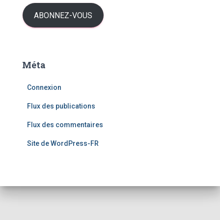
e
s
ABONNEZ-VOUS
s
e
e
-
Méta
m
a
Connexion
i
l
Flux des publications
Flux des commentaires
Site de WordPress-FR