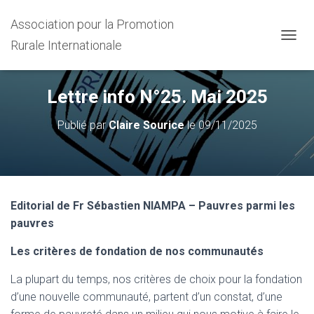
Association pour la Promotion
Rurale Internationale
D
É
P
L
Lettre info N°25. Mai 2025
I
E
Publié par
Claire Sourice
le
09/11/2025
R
L
A
N
A
V
Editorial de Fr Sébastien NIAMPA – Pauvres parmi les
I
G
pauvres
A
T
Les critères de fondation de nos communautés
I
O
La plupart du temps, nos critères de choix pour la fondation
N
d’une nouvelle communauté, partent d’un constat, d’une