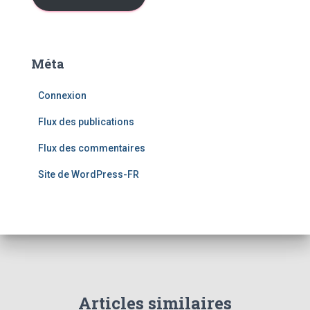
s
e
e
-
Méta
m
a
Connexion
i
l
Flux des publications
Flux des commentaires
Site de WordPress-FR
Articles similaires